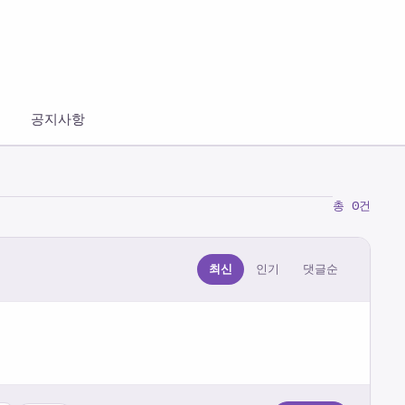
공지사항
총 0건
최신
인기
댓글순