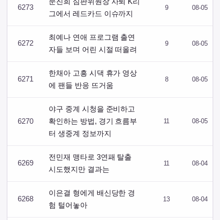
문진희 심판위원장 사퇴 K리
6273
9
08-05
그에서 레드카드 이슈까지
최예나 연애 프로그램 출연
6272
9
08-05
자들 보며 어린 시절 떠올려
한채아 고흥 시댁 휴가 영상
6271
8
08-05
에 팬들 반응 뜨거움
야구 중계 시청을 준비하고
6270
확인하는 방법, 경기 흐름부
11
08-05
터 생중계 정보까지
전민재 맹타로 3연패 탈출
6269
11
08-04
시도했지만 결과는
이은결 형에게 배신당한 경
6268
13
08-04
험 털어놓아