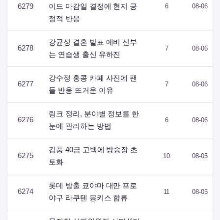
6279
이드 마감일 결정에 현지 긍
6
08-06
정적 반응
강균성 결혼 발표 예비 신부
6278
7
08-06
는 연습생 출신 유하진
강수정 홍콩 카페 사진에 팬
6277
7
08-06
들 반응 뜨거운 이유
링크 정리, 분야별 정보를 한
6276
6
08-06
눈에 관리하는 방법
김풍 40금 고백에 방송장 초
6275
10
08-05
토화
롯데 방출 쿄야마 대만 프로
6274
11
08-05
야구 라쿠텐 몽키스 합류