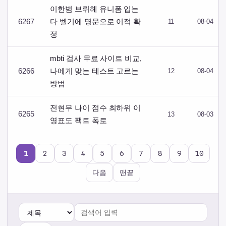
이한범 브뤼헤 유니폼 입는
6267
다 벨기에 명문으로 이적 확
11
08-04
정
mbti 검사 무료 사이트 비교,
6266
나에게 맞는 테스트 고르는
12
08-04
방법
전현무 나이 점수 최하위 이
6265
13
08-03
영표도 팩트 폭로
페이지
페이지
페이지
페이지
페이지
페이지
페이지
페이지
페이지
1
2
3
4
5
6
7
8
9
10
페이지
열린
다음
맨끝