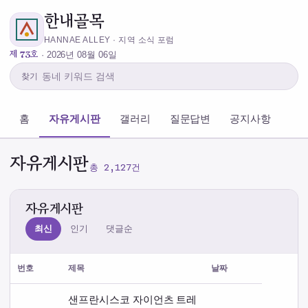
한내골목
HANNAE ALLEY · 지역 소식 포럼
제 73호
· 2026년 08월 06일
찾기
홈
자유게시판
갤러리
질문답변
공지사항
자유게시판
총 2,127건
자유게시판
최신
인기
댓글순
번호
제목
날짜
샌프란시스코 자이언츠 트레