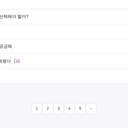
 선택해야 할까?
 궁금해
잠재웠다
[3]
1
2
3
4
5
›