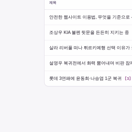
제목
안전한 웹사이트 이용법, 무엇을 기준으로
조상우 KIA 불펜 뒷문을 든든히 지키는 중
살라 리버풀 떠나 튀르키예행 선택 이유가
설영우 복귀전에서 화력 뿜어내며 비판 
롯데 3연패에 윤동희·나승엽 1군 복귀
[3]